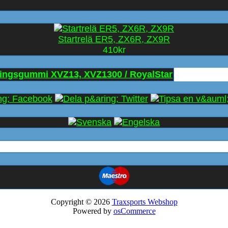
Startrelä ER5, ZX6R, ZX9R
410kr
ingsgummi XVZ13, XVZ1300 / RoyalStar
Copyright © 2026
Traxsports Webshop
Powered by
osCommerce