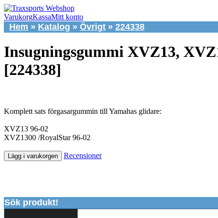
Varukorg
Kassa
Mitt konto
Hem
»
Katalog
»
Övrigt
»
224338
Insugningsgummi XVZ13, XVZ1
[224338]
Komplett sats förgasargummin till Yamahas glidare:
XVZ13 96-02
XVZ1300 /RoyalStar 96-02
Recensioner
Lägg i varukorgen
Sök produkt!