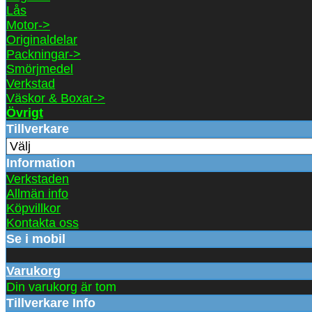
Lås
Motor->
Originaldelar
Packningar->
Smörjmedel
Verkstad
Väskor & Boxar->
Övrigt
Tillverkare
Information
Verkstaden
Allmän info
Köpvillkor
Kontakta oss
Se i mobil
Varukorg
Din varukorg är tom
Tillverkare Info