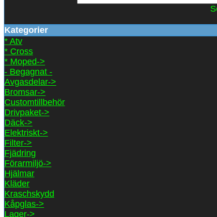
S
Kategorier
* Atv
* Cross
* Moped->
- Begagnat -
Avgasdelar->
Bromsar->
Customtillbehör
Drivpaket->
Däck->
Elektriskt->
Filter->
Fjädring
Förarmiljö->
Hjälmar
Kläder
Kraschskydd
Kåpglas->
Lager->