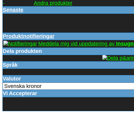
-
Andra produkter
Senaste
Produktnotifieringar
Meddela mig vid uppdatering av
Insugn
Dela produkten
Språk
Valutor
Vi Accepterar