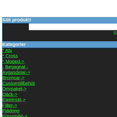
Sök produkt!
S
Kategorier
* Atv
* Cross
* Moped->
- Begagnat -
Avgasdelar->
Bromsar->
Customtillbehör
Drivpaket->
Däck->
Elektriskt->
Filter->
Fjädring
Förarmiljö->