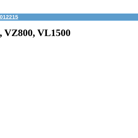
012215
, VZ800, VL1500