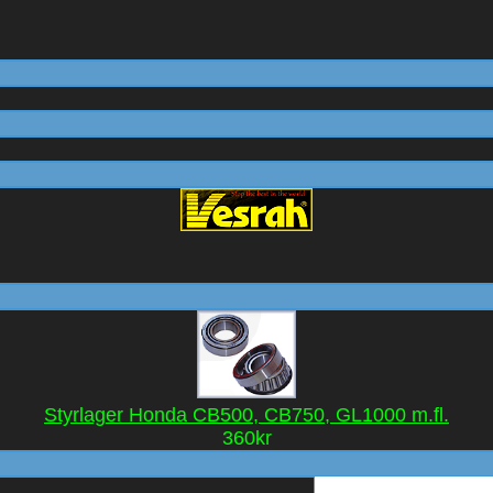
Styrlager Honda CB500, CB750, GL1000 m.fl.
360kr