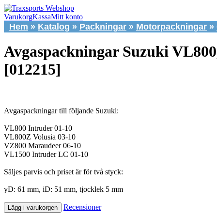
Varukorg
Kassa
Mitt konto
Hem
»
Katalog
»
Packningar
»
Motorpackningar
»
Avgaspackningar Suzuki VL800
[012215]
Avgaspackningar till följande Suzuki:
VL800 Intruder 01-10
VL800Z Volusia 03-10
VZ800 Maraudeer 06-10
VL1500 Intruder LC 01-10
Säljes parvis och priset är för två styck:
yD: 61 mm, iD: 51 mm, tjocklek 5 mm
Recensioner
Lägg i varukorgen