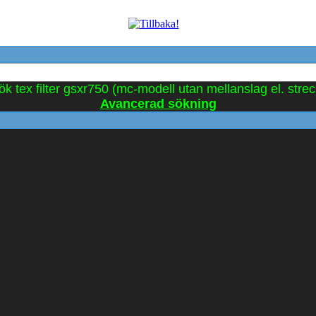
ök tex filter gsxr750 (mc-modell utan mellanslag el. strec
Avancerad sökning