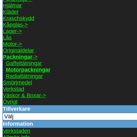
Hjälmar
Kläder
Kraschskydd
Kåpglas->
Lager->
Lås
Motor->
Originaldelar
Packningar
->
Gaffeltätningar
Motorpackningar
Radialtätningar
Smörjmedel
Verkstad
Väskor & Boxar->
Övrigt
Tillverkare
Information
Verkstaden