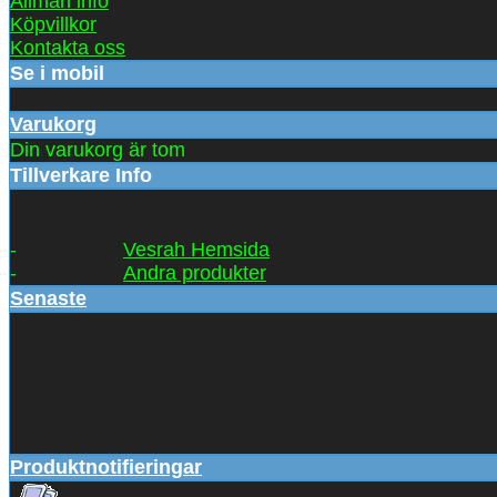
Allmän info
Köpvillkor
Kontakta oss
Se i mobil
Varukorg
Din varukorg är tom
Tillverkare Info
-
Vesrah Hemsida
-
Andra produkter
Senaste
Produktnotifieringar