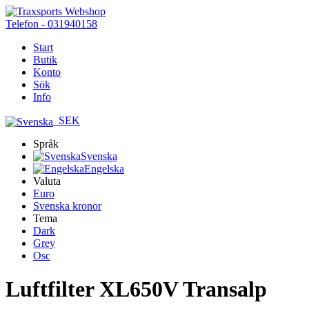
Telefon - 031940158
Start
Butik
Konto
Sök
Info
SEK
Språk
Svenska
Engelska
Valuta
Euro
Svenska kronor
Tema
Dark
Grey
Osc
Luftfilter XL650V Transalp