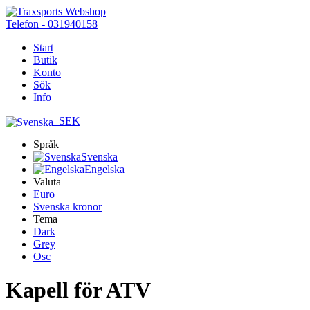
Telefon - 031940158
Start
Butik
Konto
Sök
Info
SEK
Språk
Svenska
Engelska
Valuta
Euro
Svenska kronor
Tema
Dark
Grey
Osc
Kapell för ATV