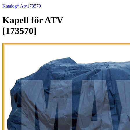
Katalog
* Atv
173570
Kapell för ATV
[173570]