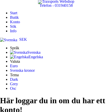
Telefon - 031940158
Start
Butik
Konto
Sök
Info
SEK
Språk
Svenska
Engelska
Valuta
Euro
Svenska kronor
Tema
Dark
Grey
Osc
Här loggar du in om du har ett
konto!