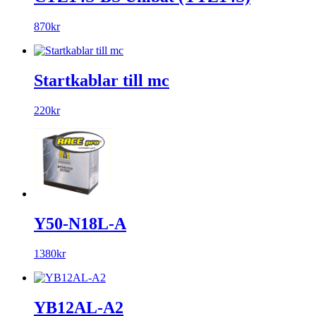
870kr
Startkablar till mc
220kr
Y50-N18L-A
1380kr
YB12AL-A2