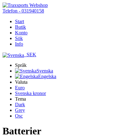
Telefon - 031940158
Start
Butik
Konto
Sök
Info
SEK
Språk
Svenska
Engelska
Valuta
Euro
Svenska kronor
Tema
Dark
Grey
Osc
Batterier