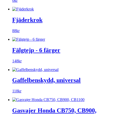
0kr
Fjäderkrok
88kr
Fälgtejp - 6 färger
148kr
Gaffelbenskydd, universal
118kr
Gasvajer Honda CB750, CB900,