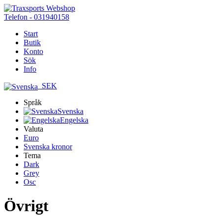
Telefon - 031940158
Start
Butik
Konto
Sök
Info
SEK
Språk
Svenska
Engelska
Valuta
Euro
Svenska kronor
Tema
Dark
Grey
Osc
Övrigt