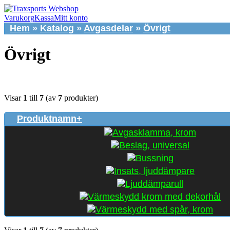
Varukorg
Kassa
Mitt konto
Hem
»
Katalog
»
Avgasdelar
»
Övrigt
Övrigt
Visar
1
till
7
(av
7
produkter)
Produktnamn+