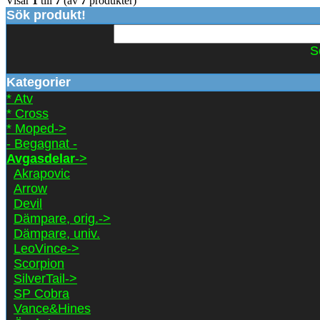
Visar
1
till
7
(av
7
produkter)
Sök produkt!
S
Kategorier
* Atv
* Cross
* Moped->
- Begagnat -
Avgasdelar
->
Akrapovic
Arrow
Devil
Dämpare, orig.->
Dämpare, univ.
LeoVince->
Scorpion
SilverTail->
SP Cobra
Vance&Hines