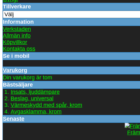
Tillverkare
Information
Verkstaden
Allmän info
Köpvillkor
Kontakta oss
Se i mobil
Varukorg
Din varukorg är tom
Bästsäljare
Insats, ljuddämpare
Beslag, universal
Värmeskydd med spår, krom
Avgasklamma, krom
Senaste
Främ