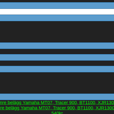
re belägg Yamaha MT07, Tracer 900, BT1100, XJR1300 
540kr