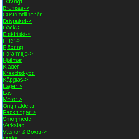
Övrigt
Bromsar->
Customtillbehör
Drivpaket->
Däck->
Elektriskt->
Filter->
Fjädring
Förarmiljö->
Hjälmar
Kläder
Kraschskydd
Kåpglas->
Lager->
Lås
Motor->
Originaldelar
Packningar->
Smörjmedel
Verkstad
Väskor & Boxar->
Övrigt