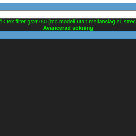
ök tex filter gsxr750 (mc-modell utan mellanslag el. strec
Avancerad sökning