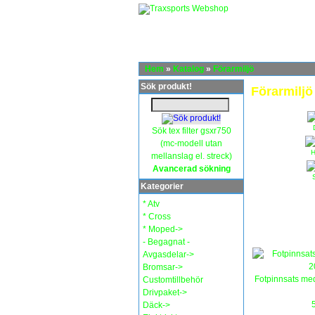
Hem
»
Katalog
»
Förarmiljö
Sök produkt!
Förarmiljö
Sök tex filter gsxr750
(mc-modell utan
H
mellanslag el. streck)
Avancerad sökning
Kategorier
* Atv
* Cross
* Moped->
- Begagnat -
Avgasdelar->
Bromsar->
Fotpinnsats me
Customtillbehör
Drivpaket->
Däck->