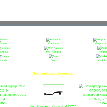
Diverse
Fotpinnar
Grepp/han
andtag
MRA Kåpglas
Pedale
Speglar
Styre
Vindsky
Nya produkter för augusti
d reglage Z900 2017-
Bromsgrepp Kawa
24
GPZ600, GPZ9
5490kr
115k
Kopplingsgrepp Kawasaki GPX750,