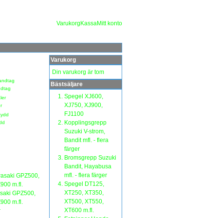
Varukorg
Kassa
Mitt konto
Varukorg
Din varukorg är tom
Bästsäljare
dtag
Spegel XJ600,
XJ750, XJ900,
r
FJ1100
Kopplingsgrepp
dd
Suzuki V-strom,
Bandit mfl. - flera
färger
Bromsgrepp Suzuki
Bandit, Hayabusa
mfl. - flera färger
Spegel DT125,
XT250, XT350,
saki GPZ500,
XT500, XT550,
00 m.fl.
XT600 m.fl.
r