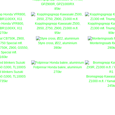
GPZ900R, GPZ1000RX
85kr
p Honda VFR800,
Kopplingsgrepp Kawasaki Z500,
Kopplingsgrepp Ka
CBR1100XX, X11
Z650, Z750, Z900, Z1000 m.fl.
Z1300 mfl. Triu
270kr
95kr
90kr
Styre cross, Ø22, aluminium
Monteringssats fö
750K, Z900, GS550,
390kr
290k
Special mfl.
160kr
Fotpinnar Honda bakre, aluminium
 blinkers Suzuki
270kr
0 /1000, TL1000S
Bromsgrepp Kawasa
735kr
Z1000 m.fl. / Yam
245k