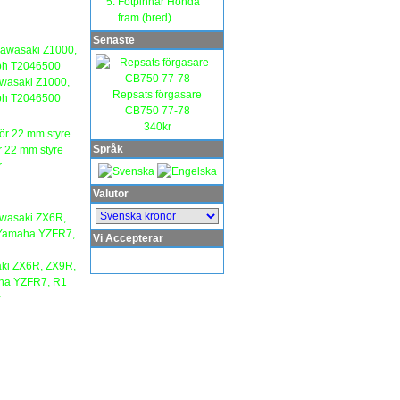
Fotpinnar Honda
fram (bred)
Senaste
wasaki Z1000,
Repsats förgasare
mph T2046500
CB750 77-78
340kr
Språk
r 22 mm styre
r
Valutor
Vi Accepterar
ki ZX6R, ZX9R,
aha YZFR7, R1
r