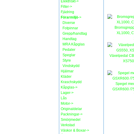
Elektriskt->
Filter->
Fjädring
Förarmiljö
->
Diverse
Bromsgrep
Fotpinnar
XL1000, 
Grepp/handtag
Handtag
MRA Kåpglas
Pedaler
Speglar
Växelpedal CB
Styre
XS750 
Vindskydd
Hjälmar
Kläder
Kraschskydd
Spegel med
Kåpglas->
GSXR600 /75
Lager->
Lås
Motor->
Originaldelar
Packningar->
Smörjmedel
Verkstad
Väskor & Boxar->