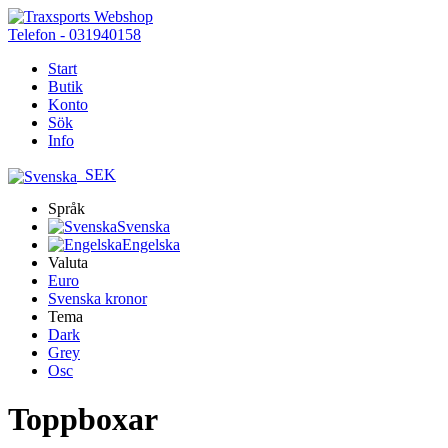
Telefon - 031940158
Start
Butik
Konto
Sök
Info
SEK
Språk
Svenska
Engelska
Valuta
Euro
Svenska kronor
Tema
Dark
Grey
Osc
Toppboxar